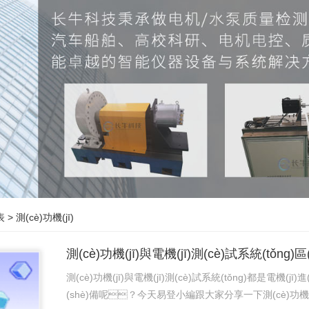
> 測(cè)功機(jī)
測(cè)功機(jī)與電機(jī)測(cè)試系統(tǒng)區
測(cè)功機(jī)與電機(jī)測(cè)試系統(tǒng)都是電機(
(shè)備呢？今天易登小編跟大家分享一下測(cè)功機(jī