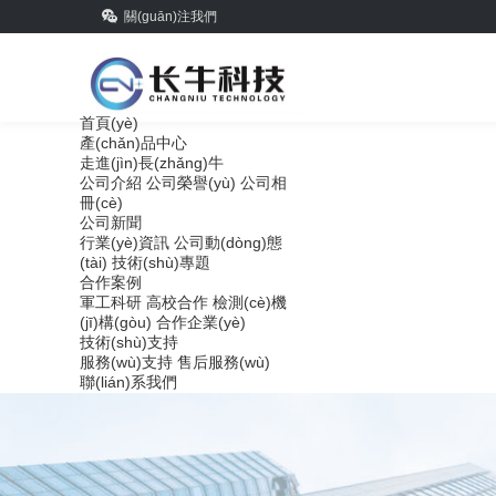
關(guān)注我們
首頁(yè)
產(chǎn)品中心
走進(jìn)長(zhǎng)牛
公司介紹
公司榮譽(yù)
公司相
冊(cè)
公司新聞
行業(yè)資訊
公司動(dòng)態
(tài)
技術(shù)專題
合作案例
軍工科研
高校合作
檢測(cè)機
(jī)構(gòu)
合作企業(yè)
技術(shù)支持
服務(wù)支持
售后服務(wù)
聯(lián)系我們