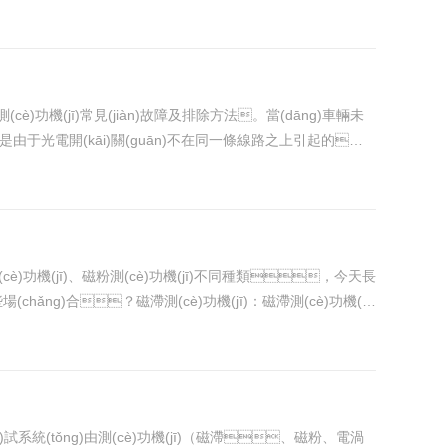
(cè)功機(jī)常見(jiàn)故障及排除方法。當(dāng)車輛未
是由于光電開(kāi)關(guān)不在同一條線路之上引起的。
測(cè)功機(jī)、磁粉測(cè)功機(jī)不同種類，今天長
(chǎng)合？磁滯測(cè)功機(jī)：磁滯測(cè)功機(jī)
磁線圖、支架
測(cè)試系統(tǒng)由測(cè)功機(jī)（磁滯、磁粉、電渦